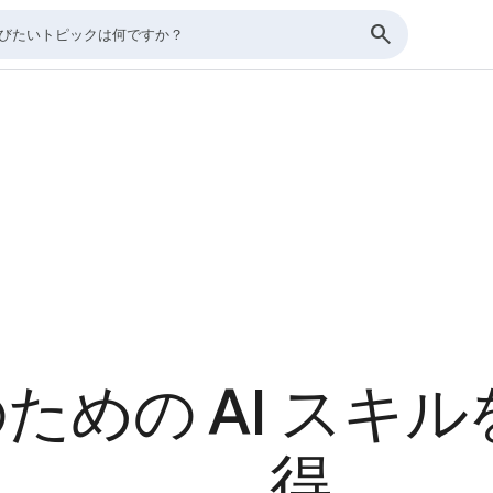
ための AI スキ
得