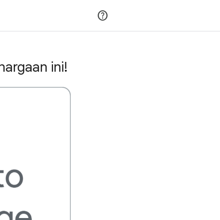
Gabung
Login
argaan ini!