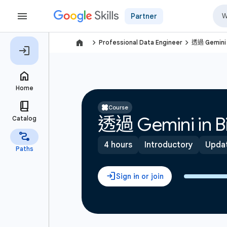
Partner
navigate_next
navigate_next
Professional Data Engineer
透過 Gemini
Course
透過 Gemini i
4 hours
Introductory
Updat