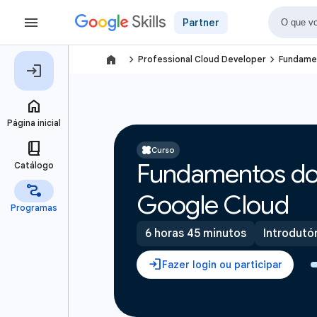
Partner
navigate_next
navigate_next
Professional Cloud Developer
Fundamen
Curso
Fundamentos do 
Google Cloud
6 horas 45 minutos
Introdutó