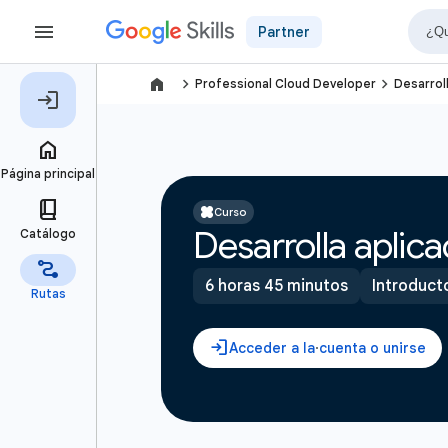
Partner
navigate_next
navigate_next
Professional Cloud Developer
Desarrol
Curso
Desarrolla aplic
6 horas 45 minutos
Introduct