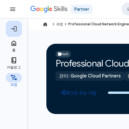
Partner
navigate_next
navigate_next
과정
Professional Cloud Network Engi
Path
Professional Clo
관리: Google Cloud Partners
로그인 또는 가입