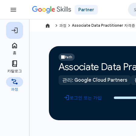
Partner
navigate_next
navigate_next
과정
Associate Data Practitioner 자격증
Path
Associate Data P
관리: Google Cloud Partners
로그인 또는 가입