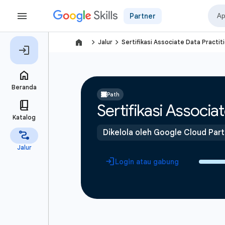
Partner
navigate_next
navigate_next
Jalur
Sertifikasi Associate Data Practit
Path
Sertifikasi Associa
Dikelola oleh Google Cloud Par
Login atau gabung