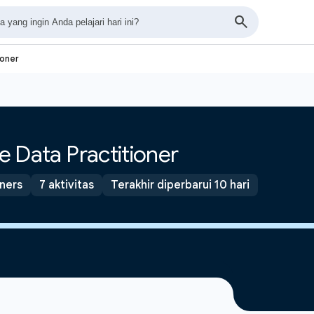
ioner
te Data Practitioner
tners
7 aktivitas
Terakhir diperbarui 10 hari