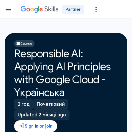
Partner
Course
Responsible AI:
Applying AI Principles
with Google Cloud -
Yкраїнська
2 год
Початковий
Updated 2 місяці ago